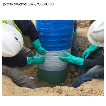
piaskowaną SA½/SSPC10.