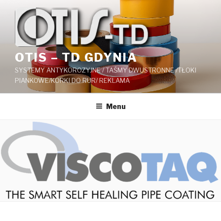
OTIS – TD GDYNIA
SYSTEMY ANTYKOROZYJNE / TAŚMY DWUSTRONNE /TŁOKI
PIANKOWE/KORKI DO RUR/ REKLAMA
Menu