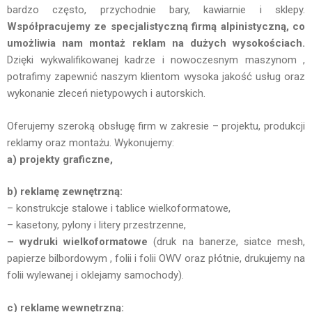
bardzo często, przychodnie bary, kawiarnie i sklepy.
Współpracujemy ze specjalistyczną firmą alpinistyczną, co
umożliwia nam montaż reklam na dużych wysokościach.
Dzięki wykwalifikowanej kadrze i nowoczesnym maszynom ,
potrafimy zapewnić naszym klientom wysoka jakość usług oraz
wykonanie zleceń nietypowych i autorskich.
Oferujemy szeroką obsługę firm w zakresie – projektu, produkcji
reklamy oraz montażu. Wykonujemy:
a) projekty graficzne,
b) reklamę zewnętrzną:
– konstrukcje stalowe i tablice wielkoformatowe,
– kasetony, pylony i litery przestrzenne,
– wydruki wielkoformatowe
(druk na banerze, siatce mesh,
papierze bilbordowym , folii i folii OWV oraz płótnie, drukujemy na
folii wylewanej i oklejamy samochody).
c) reklamę wewnętrzną: