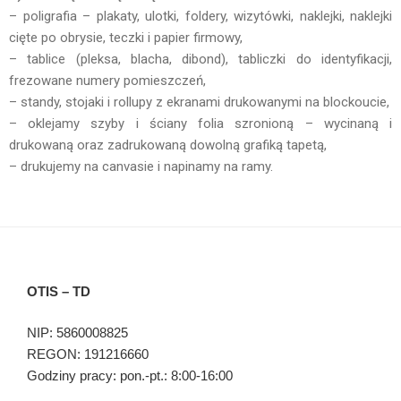
– poligrafia – plakaty, ulotki, foldery, wizytówki, naklejki, naklejki
cięte po obrysie, teczki i papier firmowy,
– tablice (pleksa, blacha, dibond), tabliczki do identyfikacji,
frezowane numery pomieszczeń,
– standy, stojaki i rollupy z ekranami drukowanymi na blockoucie,
– oklejamy szyby i ściany folia szronioną – wycinaną i
drukowaną oraz zadrukowaną dowolną grafiką tapetą,
– drukujemy na canvasie i napinamy na ramy.
OTIS – TD
NIP: 5860008825
REGON: 191216660
Godziny pracy: pon.-pt.: 8:00-16:00