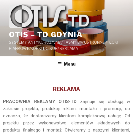
OTIS – TD GDYNIA
SYSTEMY ANTYKOROZYJNE / TAŚMY DWUSTRONNE /TŁOKI
PIANKOWE/KORKI DO RUR/ REKLAMA
Menu
REKLAMA
PRACOWNIA REKLAMY OTIS-TD
zajmuje się obsługą w
zakresie projektu, produkcji reklam, montażu i promocji, co
oznacza, że dostarczamy klientom kompleksową usługę. Od
projektu przez wykonawstwo elementów składowych do
produktu finalnego i montaż. Otwieramy z naszymi klientami,